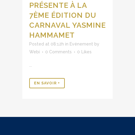
PRÉSENTE À LA
7ÈME ÉDITION DU
CARNAVAL YASMINE
HAMMAMET
Posted at 08:12h
in
Evénement
by
Webi
0 Comments
0
Likes
...
EN SAVOIR +