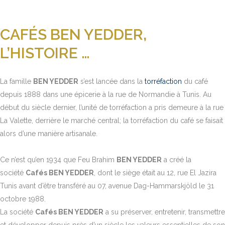
CAFÉS BEN YEDDER,
L’HISTOIRE …
La famille
BEN YEDDER
s’est lancée dans la
torréfaction
du café
depuis 1888 dans une épicerie à la rue de Normandie à Tunis. Au
début du siècle dernier, l’unité de torréfaction a pris demeure à la rue
La Valette, derrière le marché central; la torréfaction du café se faisait
alors d’une manière artisanale.
Ce n’est qu’en 1934 que Feu Brahim
BEN YEDDER
a créé la
société
Cafés BEN YEDDER
, dont le siège était au 12, rue El Jazira
Tunis avant d’être transféré au 07, avenue Dag-Hammarskjöld le 31
octobre 1988.
La société
Cafés BEN YEDDER
a su préserver, entretenir, transmettre
et développer depuis près d’un siècle les valeurs essentielles de son