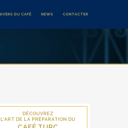
IVERS DU CAFÉ
NEWS
CONTACTER
DÉCOUVREZ
L'ART DE LA PRÉPARATION DU
L'ART DE
CAFÉ TURC
CA