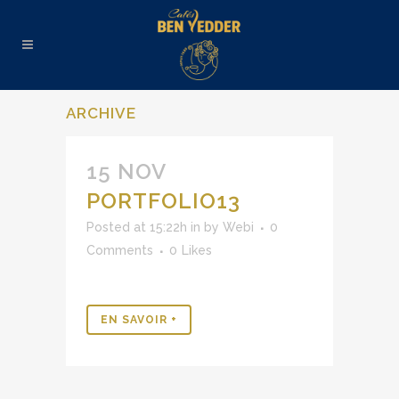
ARCHIVE
15 NOV
PORTFOLIO13
Posted at 15:22h
in
by
Webi
0
Comments
0
Likes
EN SAVOIR +