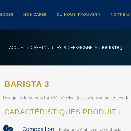
YEDDER
NOS CAFÉS
OÙ NOUS TROUVER ?
NOTRE UN
ACCUEIL
»
CAFÉ POUR LES PROFESSIONNELS
»
BARISTA 3
BARISTA 3
Des grains lentement torréfiés révélant les saveurs authentiques du 
CARACTÉRISTIQUES PRODUIT :
Composition :
Mélange d’Arabica et de Robusta