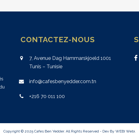
CONTACTEZ-NOUS
7, Avenue Dag Hammarskjoeld 1001
Tunis – Tunisie
és
info@cafesbenyedder.com.tn
 du
+216 70 011 100
Copyright © 2025 Cafes Ben Yedder. All Rights Reserved - Dev By WEBI
Webi
.