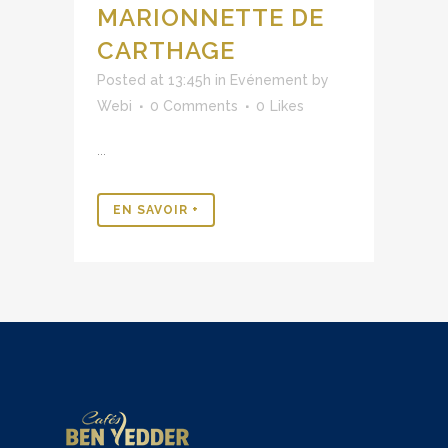
MARIONNETTE DE
CARTHAGE
Posted at 13:45h
in
Evénement
by
Webi
0 Comments
0
Likes
...
EN SAVOIR +