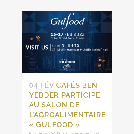
04 FÉV
CAFÉS BEN
YEDDER PARTICIPE
AU SALON DE
L’AGROALIMENTAIRE
« GULFOOD »
Posted at 09:56h
in
Evénement
by