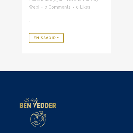
Webi
0 Comments
0
Likes
...
EN SAVOIR +