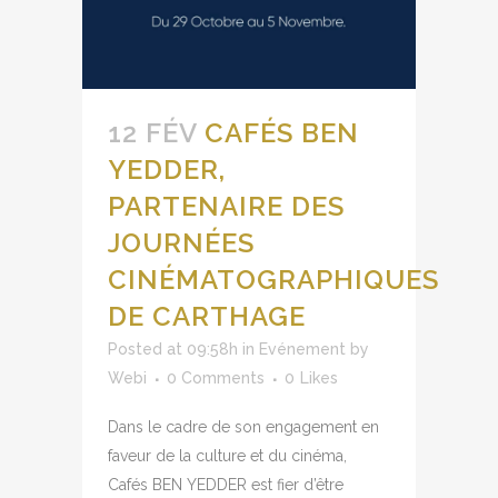
12 FÉV
CAFÉS BEN
YEDDER,
PARTENAIRE DES
JOURNÉES
CINÉMATOGRAPHIQUES
DE CARTHAGE
Posted at 09:58h
in
Evénement
by
Webi
0 Comments
0
Likes
Dans le cadre de son engagement en
faveur de la culture et du cinéma,
Cafés BEN YEDDER est fier d’être