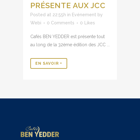
PRÉSENTE AUX JCC
Posted at 22:55h
in
Evénement
by
Webi
0 Comments
0
Likes
Cafés BEN YEDDER est présente tout
au long de la 32ème édition des JCC ...
EN SAVOIR +