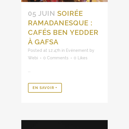
05 JUIN
SOIRÉE
RAMADANESQUE :
CAFÉS BEN YEDDER
À GAFSA
Posted at 12:47h
in
Evénement
by
Webi
0 Comments
0
Likes
...
EN SAVOIR +