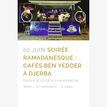
02 JUIN
SOIRÉE
RAMADANESQUE :
CAFÉS BEN YEDDER
À DJERBA
Posted at 13:03h
in
Evénement
by
Webi
0 Comments
0
Likes
...