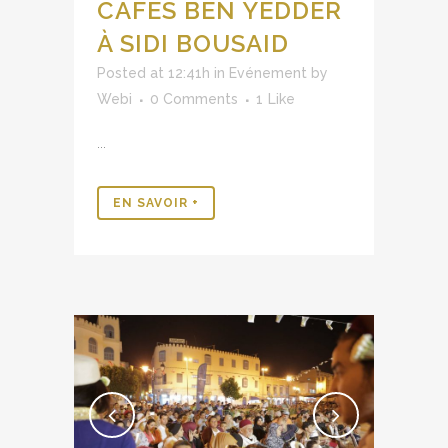
CAFÉS BEN YEDDER
À SIDI BOUSAID
Posted at 12:41h
in
Evénement
by
Webi
0 Comments
1
Like
...
EN SAVOIR +