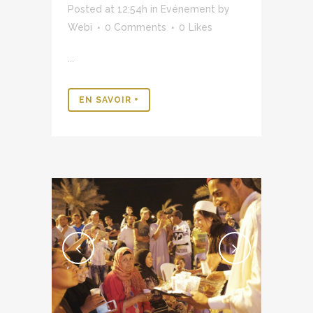
Posted at 12:54h
in
Evénement
by
Webi
0 Comments
0
Likes
...
EN SAVOIR +