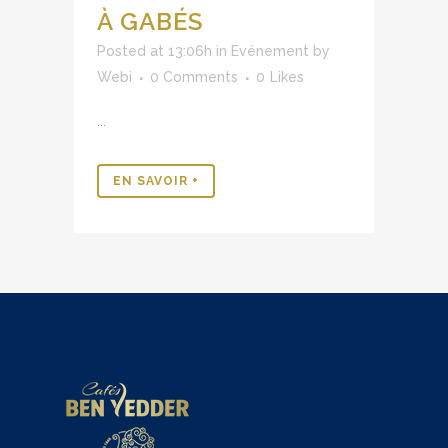
À GABÉS
Posted at 13:06h
in
Evénement
by
Webi
0 Comments
0
Likes
...
EN SAVOIR +