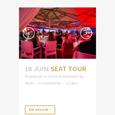
16 JUIN
SEAT TOUR
Posted at 10:21h
in
Evénement
by
Webi
0 Comments
0
Likes
...
EN SAVOIR +