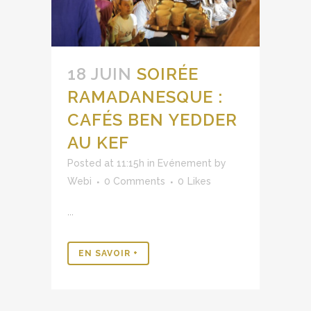
18 JUIN
SOIRÉE
RAMADANESQUE :
CAFÉS BEN YEDDER
AU KEF
Posted at 11:15h
in
Evénement
by
Webi
0 Comments
0
Likes
...
EN SAVOIR +