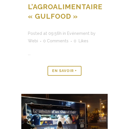
L’AGROALIMENTAIRE
« GULFOOD »
Posted at 09:56h
in
Evénement
by
Webi
0 Comments
0
Likes
...
EN SAVOIR +