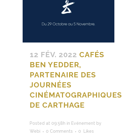
12 FÉV. 2022
CAFÉS
BEN YEDDER,
PARTENAIRE DES
JOURNÉES
CINÉMATOGRAPHIQUES
DE CARTHAGE
Posted at 09:58h
in
Evénement
by
Webi
0 Comments
0
Likes