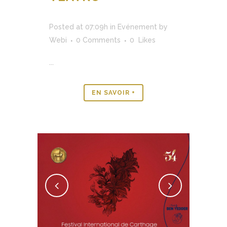
Posted at 07:09h
in
Evénement
by
Webi
0 Comments
0
Likes
...
EN SAVOIR +