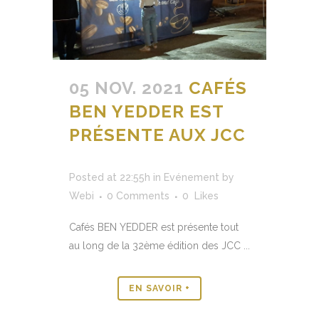
05 NOV. 2021
CAFÉS
BEN YEDDER EST
PRÉSENTE AUX JCC
Posted at 22:55h
in
Evénement
by
Webi
0 Comments
0
Likes
Cafés BEN YEDDER est présente tout
au long de la 32ème édition des JCC ...
EN SAVOIR +