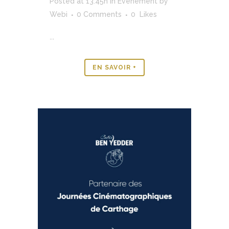
Posted at 13:45h
in
Evénement
by
Webi
0 Comments
0
Likes
...
EN SAVOIR +