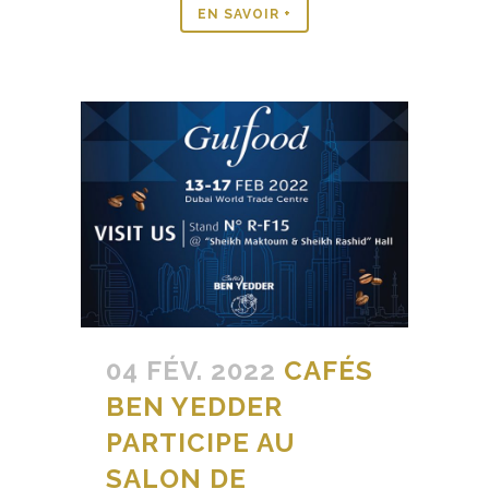
EN SAVOIR +
04 FÉV. 2022
CAFÉS
BEN YEDDER
PARTICIPE AU
SALON DE