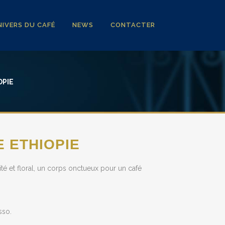
IVERS DU CAFÉ
NEWS
CONTACTER
OPIE
E ETHIOPIE
ité et floral, un corps onctueux pour un café
sso.