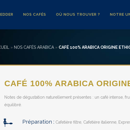
YEDDER
NOS CAFÉS
OÙ NOUS TROUVER ?
NOTRE UN
UEIL
»
NOS CAFÉS ARABICA
»
CAFÉ 100% ARABICA ORIGINE ETHI
CAFÉ 100% ARABICA ORIGIN
Notes de dégustation naturellement présentes : un café intense, fru
équilibré.
Préparation :
Cafetière filtre, Cafetière italienne, Expre