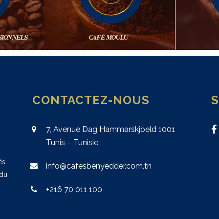
CONTACTEZ-NOUS
7, Avenue Dag Hammarskjoeld 1001
Tunis – Tunisie
és
info@cafesbenyedder.com.tn
 du
+216 70 011 100