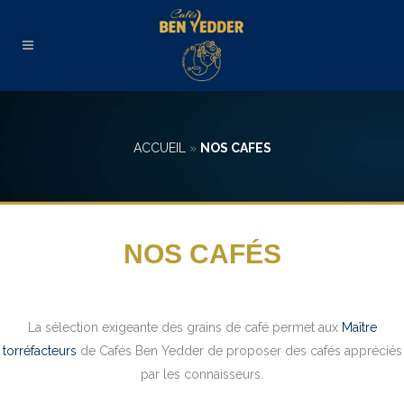
ACCUEIL
»
NOS CAFES
NOS CAFÉS
La sélection exigeante des grains de café permet aux
Maître
torréfacteurs
de Cafés Ben Yedder de proposer des cafés appréciés
par les connaisseurs.