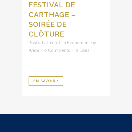
FESTIVAL DE
CARTHAGE –
SOIRÉE DE
CLÔTURE
Posted at 11:01h
in
Evénement
by
Webi
0 Comments
0
Likes
...
EN SAVOIR +