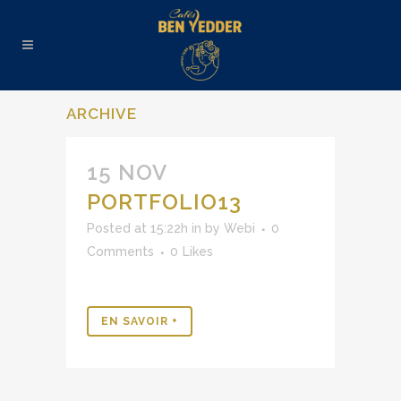
ARCHIVE
15 NOV
PORTFOLIO13
Posted at 15:22h
in
by
Webi
0
Comments
0
Likes
EN SAVOIR +