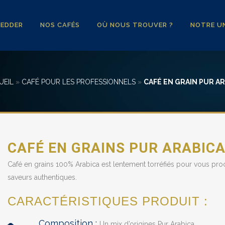
YEDDER
NOS CAFÉS
OÙ NOUS TROUVER ?
NOTRE UN
UEIL
»
CAFÉ POUR LES PROFESSIONNELS
»
CAFÉ EN GRAIN PUR AR
CAFÉ EN GRAINS PUR ARABIC
Café en grains 100% Arabica est lentement torréfiés pour vous pr
saveurs authentiques.
CARACTÉRISTIQUES PRODUIT :
Composition :
Un mix d’origines Pur Arabica.