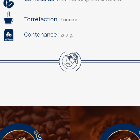
Torréfaction :
foncée
Contenance :
250 g.