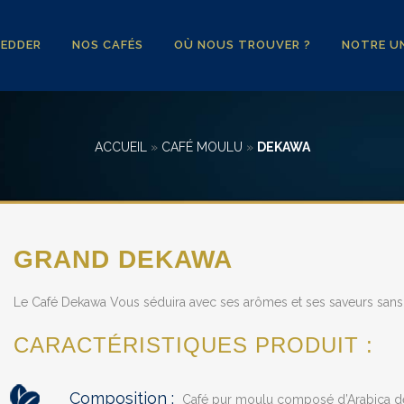
YEDDER
NOS CAFÉS
OÙ NOUS TROUVER ?
NOTRE UN
ACCUEIL
»
CAFÉ MOULU
»
DEKAWA
GRAND DEKAWA
Le Café Dekawa Vous séduira avec ses arômes et ses saveurs sans l’
CARACTÉRISTIQUES PRODUIT :
Composition :
Café pur moulu composé d’Arabica dé