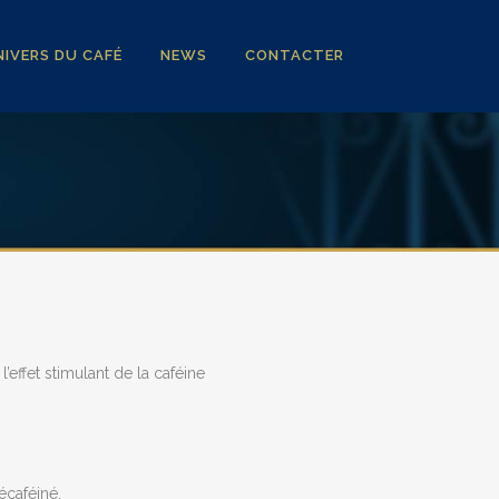
IVERS DU CAFÉ
NEWS
CONTACTER
effet stimulant de la caféine
caféiné.